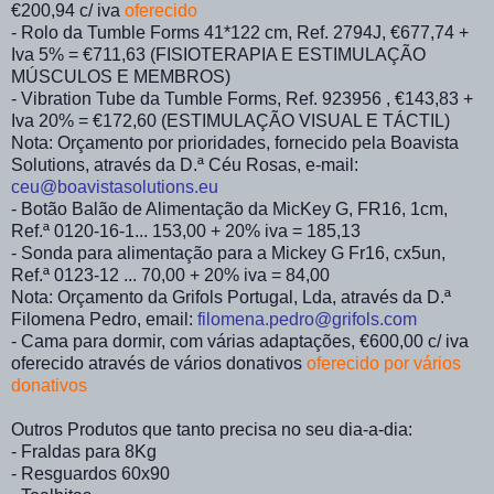
€200,94 c/ iva
oferecido
- Rolo da Tumble Forms 41*122 cm, Ref. 2794J, €677,74 +
Iva 5% = €711,63 (FISIOTERAPIA E ESTIMULAÇÃO
MÚSCULOS E MEMBROS)
- Vibration Tube da Tumble Forms, Ref. 923956 , €143,83 +
Iva 20% = €172,60 (ESTIMULAÇÃO VISUAL E TÁCTIL)
Nota: Orçamento por prioridades, fornecido pela Boavista
Solutions, através da D.ª Céu Rosas, e-mail:
ceu@boavistasolutions.eu
- Botão Balão de Alimentação da MicKey G, FR16, 1cm,
Ref.ª 0120-16-1... 153,00 + 20% iva = 185,13
- Sonda para alimentação para a Mickey G Fr16, cx5un,
Ref.ª 0123-12 ... 70,00 + 20% iva = 84,00
Nota: Orçamento da Grifols Portugal, Lda, através da D.ª
Filomena Pedro, email:
filomena.pedro@grifols.com
- Cama para dormir, com várias adaptações, €600,00 c/ iva
oferecido através de vários donativos
oferecido por vários
donativos
Outros Produtos que tanto precisa no seu dia-a-dia:
- Fraldas para 8Kg
- Resguardos 60x90