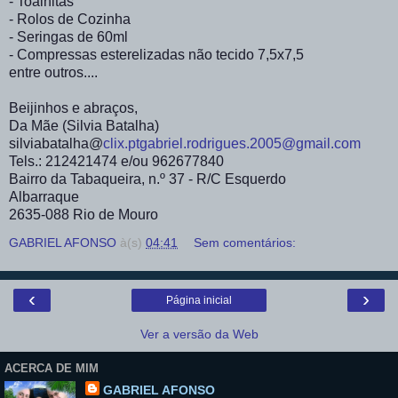
- Toalhitas
- Rolos de Cozinha
- Seringas de 60ml
- Compressas esterelizadas não tecido 7,5x7,5
entre outros....
Beijinhos e abraços,
Da Mãe (Silvia Batalha)
silviabatalha@
clix.pt
gabriel.rodrigues.2005@gmail.com
Tels.: 212421474 e/ou 962677840
Bairro da Tabaqueira, n.º 37 - R/C Esquerdo
Albarraque
2635-088 Rio de Mouro
GABRIEL AFONSO
à(s)
04:41
Sem comentários:
‹
›
Página inicial
Ver a versão da Web
ACERCA DE MIM
GABRIEL AFONSO